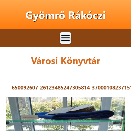
Gyömrő Rákóczi
Városi Könyvtár
650092607_26123485247305814_3700010823715