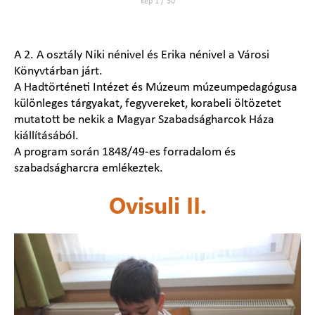
kép 1 / 30
A 2. A osztály Niki nénivel és Erika nénivel a Városi
Könyvtárban járt.
A Hadtörténeti Intézet és Múzeum múzeumpedagógusa
különleges tárgyakat, fegyvereket, korabeli öltözetet
mutatott be nekik a Magyar Szabadságharcok Háza
kiállításából.
A program során 1848/49-es forradalom és
szabadságharcra emlékeztek.
Ovisuli II.