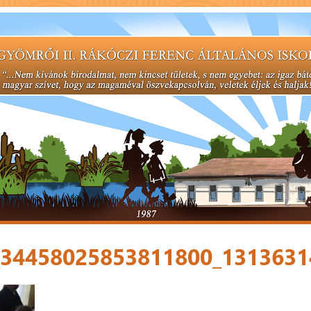
_34458025853811800_1313631