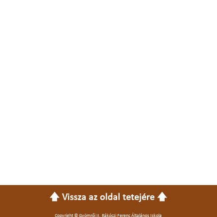
🡅 Vissza az oldal tetejére 🡅
Copyright © Gyömrői II. Rákóczi Ferenc Általános Iskola