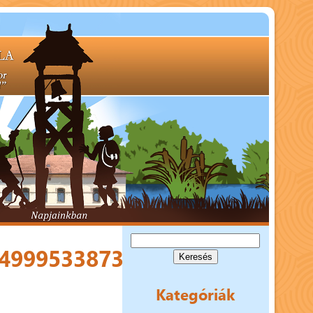
Keresés:
499953387358_n
Kategóriák