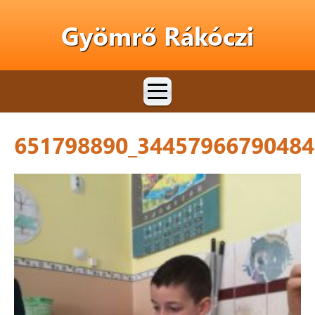
Gyömrő Rákóczi
651798890_34457966790484