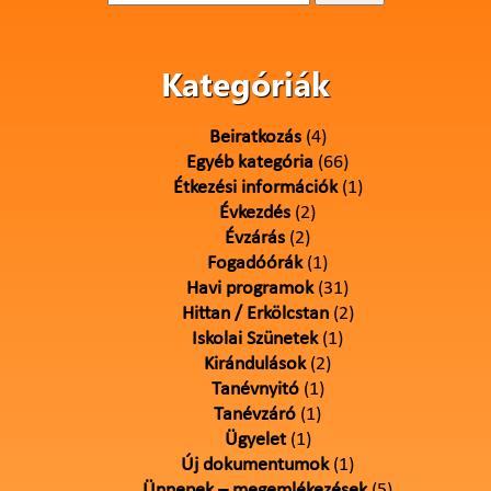
Kategóriák
Beiratkozás
(4)
Egyéb kategória
(66)
Étkezési információk
(1)
Évkezdés
(2)
Évzárás
(2)
Fogadóórák
(1)
Havi programok
(31)
Hittan / Erkölcstan
(2)
Iskolai Szünetek
(1)
Kirándulások
(2)
Tanévnyitó
(1)
Tanévzáró
(1)
Ügyelet
(1)
Új dokumentumok
(1)
Ünnepek – megemlékezések
(5)