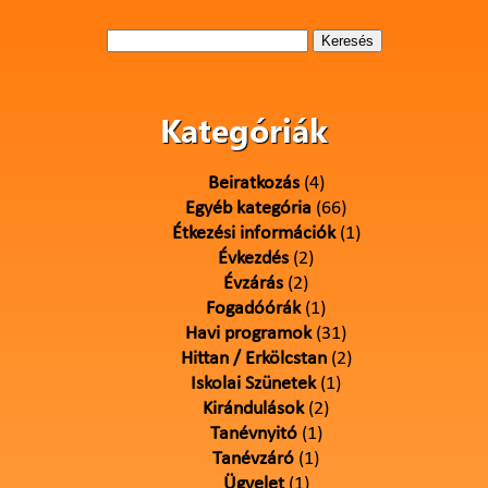
Keresés:
Kategóriák
Beiratkozás
(4)
Egyéb kategória
(66)
Étkezési információk
(1)
Évkezdés
(2)
Évzárás
(2)
Fogadóórák
(1)
Havi programok
(31)
Hittan / Erkölcstan
(2)
Iskolai Szünetek
(1)
Kirándulások
(2)
Tanévnyitó
(1)
Tanévzáró
(1)
Ügyelet
(1)