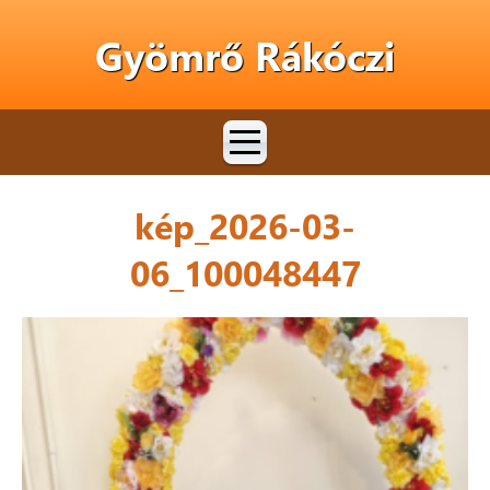
Gyömrő Rákóczi
kép_2026-03-
06_100048447