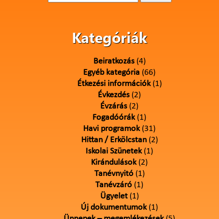
Kategóriák
Beiratkozás
(4)
Egyéb kategória
(66)
Étkezési információk
(1)
Évkezdés
(2)
Évzárás
(2)
Fogadóórák
(1)
Havi programok
(31)
Hittan / Erkölcstan
(2)
Iskolai Szünetek
(1)
Kirándulások
(2)
Tanévnyitó
(1)
Tanévzáró
(1)
Ügyelet
(1)
Új dokumentumok
(1)
Ünnepek – megemlékezések
(5)