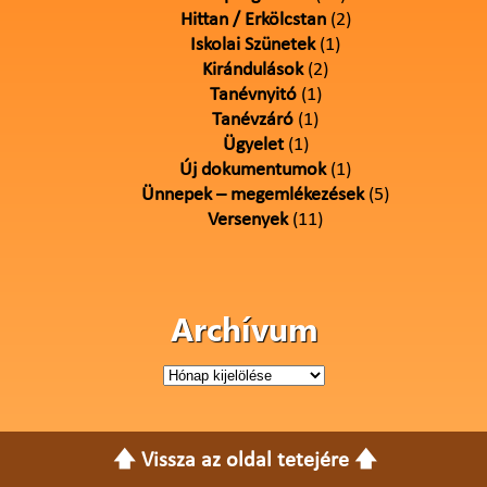
Hittan / Erkölcstan
(2)
Iskolai Szünetek
(1)
Kirándulások
(2)
Tanévnyitó
(1)
Tanévzáró
(1)
Ügyelet
(1)
Új dokumentumok
(1)
Ünnepek – megemlékezések
(5)
Versenyek
(11)
Archívum
Archívum
🡅 Vissza az oldal tetejére 🡅