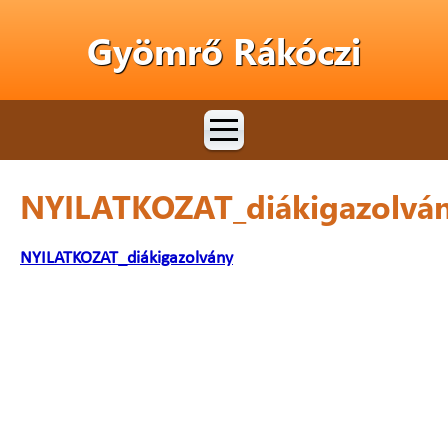
Gyömrő Rákóczi
NYILATKOZAT_diákigazolvá
NYILATKOZAT_diákigazolvány