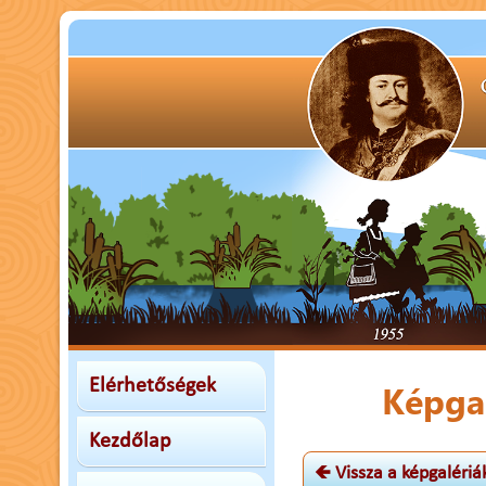
Elérhetőségek
Képgal
Kezdőlap
🡸 Vissza a képgaléri