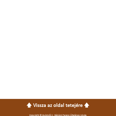
🡅 Vissza az oldal tetejére 🡅
Copyright © Gyömrői II. Rákóczi Ferenc Általános Iskola