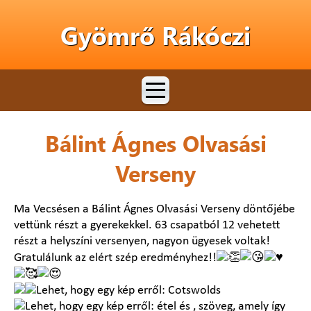
Gyömrő Rákóczi
Bálint Ágnes Olvasási
Verseny
Ma Vecsésen a Bálint Ágnes Olvasási Verseny döntőjébe
vettünk részt a gyerekekkel. 63 csapatból 12 vehetett
részt a helyszíni versenyen, nagyon ügyesek voltak!
Gratulálunk az elért szép eredményhez!!