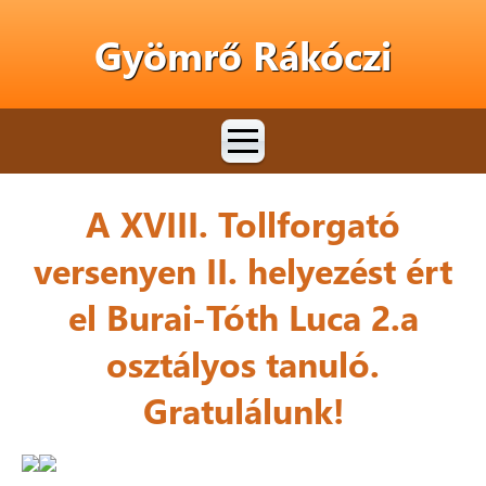
Gyömrő Rákóczi
A XVIII. Tollforgató
versenyen II. helyezést ért
el Burai-Tóth Luca 2.a
osztályos tanuló.
Gratulálunk!