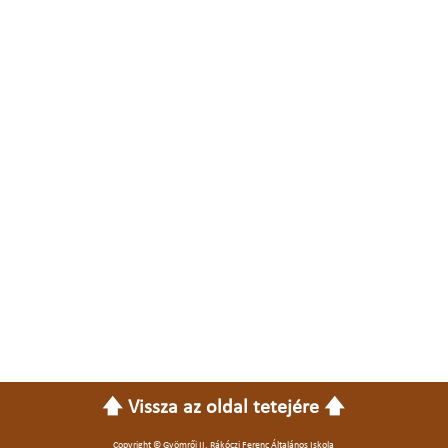
🡅 Vissza az oldal tetejére 🡅
Copyright © Gyömrői II. Rákóczi Ferenc Általános Iskola