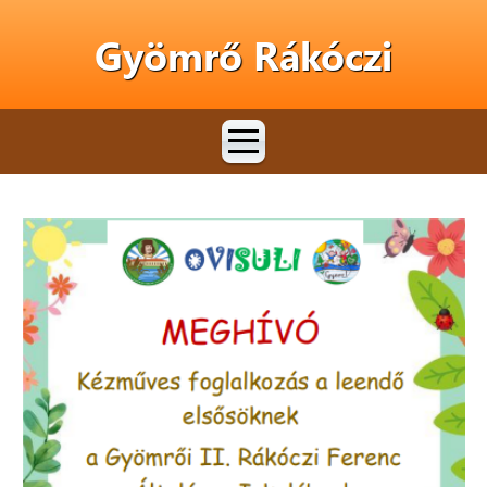
Gyömrő Rákóczi