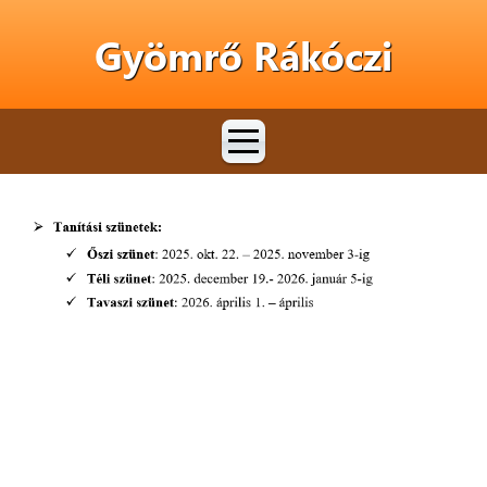
Gyömrő Rákóczi