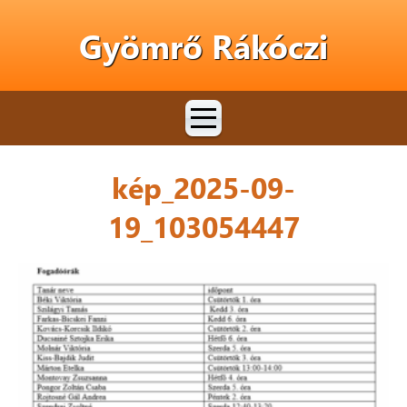
Gyömrő Rákóczi
kép_2025-09-
19_103054447