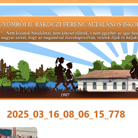
2025_03_16_08_06_15_778