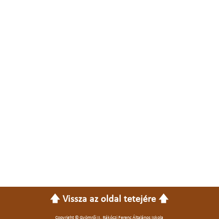
🡅 Vissza az oldal tetejére 🡅
Copyright © Gyömrői II. Rákóczi Ferenc Általános Iskola