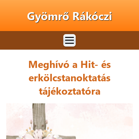
Gyömrő Rákóczi
Meghívó a Hit- és
erkölcstanoktatás
tájékoztatóra