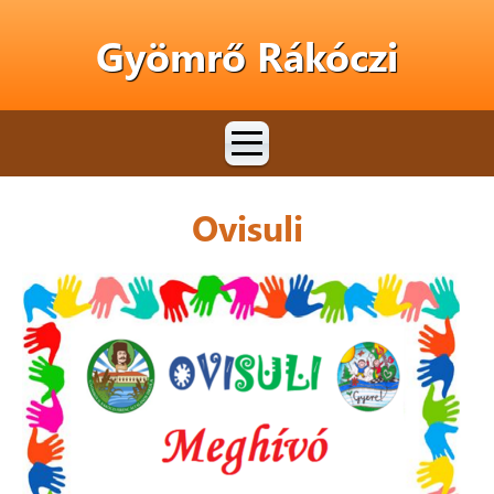
Gyömrő Rákóczi
Ovisuli