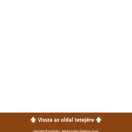
🡅 Vissza az oldal tetejére 🡅
Copyright © Gyömrői II. Rákóczi Ferenc Általános Iskola