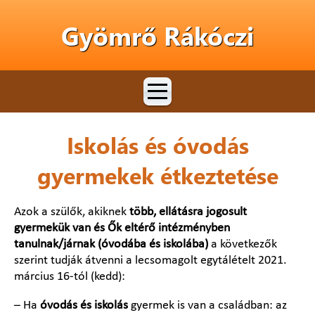
Gyömrő Rákóczi
Iskolás és óvodás
gyermekek étkeztetése
Azok a szülők, akiknek
több, ellátásra jogosult
gyermekük van és Ők eltérő intézményben
tanulnak/járnak (óvodába és iskolába)
a következők
szerint tudják átvenni a lecsomagolt egytálételt 2021.
március 16-tól (kedd):
– Ha
óvodás és iskolás
gyermek is van a családban: az