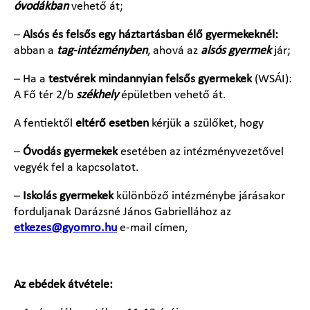
óvodákban
vehető át;
–
Alsós és felsős egy háztartásban élő gyermekeknél:
abban a
tag-intézményben
, ahová az
alsós gyermek
jár;
– Ha a
testvérek mindannyian felsős gyermekek
(WSÁI):
A Fő tér 2/b
székhely
épületben vehető át.
A fentiektől
eltérő esetben
kérjük a szülőket, hogy
–
Óvodás gyermekek
esetében az intézményvezetővel
vegyék fel a kapcsolatot.
–
Iskolás gyermekek
különböző intézménybe járásakor
forduljanak Darázsné János Gabriellához az
etkezes@gyomro.hu
e-mail címen,
Az ebédek átvétele: